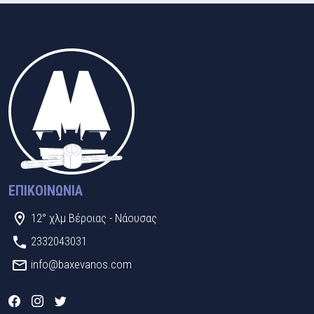
ΕΠΙΚΟΙΝΩΝΊΑ
12° χλμ Βέροιας - Νάουσας
2332043031
info@baxevanos.com