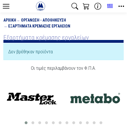
Toggle
ΑΡΧΙΚΉ
ΟΡΓΆΝΩΣΗ - ΑΠΟΘΉΚΕΥΣΗ
ΕΞΑΡΤΉΜΑΤΑ ΚΡΈΜΑΣΗΣ ΕΡΓΑΛΕΊΩΝ
Εξαρτήματα κρέμασης εργαλείων
Δεν βρέθηκαν προϊόντα
Οι τιμές περιλαμβάνουν τον Φ.Π.Α.