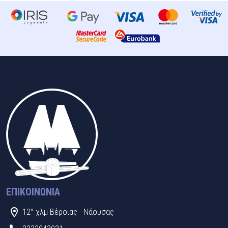
ΕΠΙΚΟΙΝΩΝΊΑ
12° χλμ Βέροιας - Νάουσας