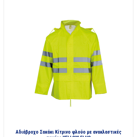
Αδιάβροχο Σακάκι Κίτρινο φλούο με ανακλαστικές