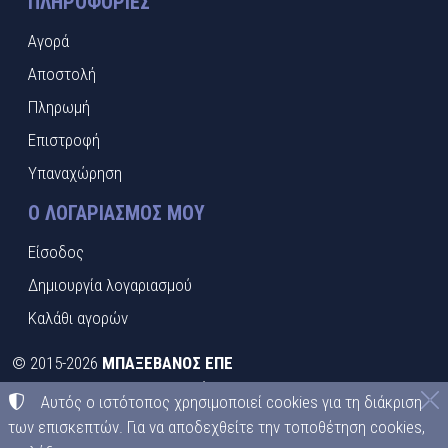
ΠΛΗΡΟΦΟΡΊΕΣ
Αγορά
Αποστολή
Πληρωμή
Επιστροφή
Υπαναχώρηση
Ο ΛΟΓΑΡΙΑΣΜΌΣ ΜΟΥ
Είσοδος
Δημιουργία λογαριασμού
Καλάθι αγορών
©
2015-2026
ΜΠΑΞΕΒΑΝΟΣ ΕΠΕ
ΑΦΜ:
EL095413492
• Αριθμός ΓΕΜΗ:
021397526000
Αυτός ο ιστότοπος χρησιμοποιεί cookies για τη διάκριση
Όροι χρήσης
•
Πολιτική απορρήτου
•
Πολιτική cookies
των επισκεπτών. Για να αποδεχθείτε την τοποθέτηση cookies,