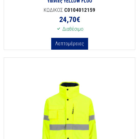
ταινίες YELLOW FLUO
ΚΩΔΙΚΟΣ
C0104012159
24,70
€
Διαθέσιμο
Λεπτομέρειες