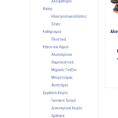
Αλοιφαδόροι
Βάσης
Ηλεκτροσυγκολλήσεις
Σέγες
Αλο
Καθαρισμού
Πλυστικά
Κήπου και Αγρού
Αλυσοπρίονα
Θαμνοκοπτικά
Μηχανές Γκαζόν
Μπορντούρας
Φυσητήρες
Εργαλεία Χειρός
Γωνιακοί Τροχοί
Δισκοπρίονα Χειρός
Δράπανα