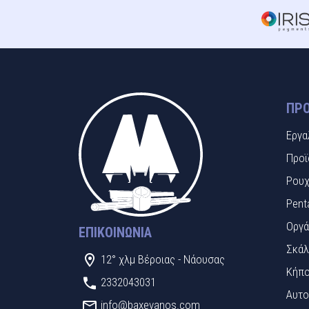
ΠΡΟ
Εργα
Προϊ
Ρουχ
Pent
Οργά
ΕΠΙΚΟΙΝΩΝΊΑ
Σκάλ
12° χλμ Βέροιας - Νάουσας
Κήπο
2332043031
Αυτο
info@baxevanos.com