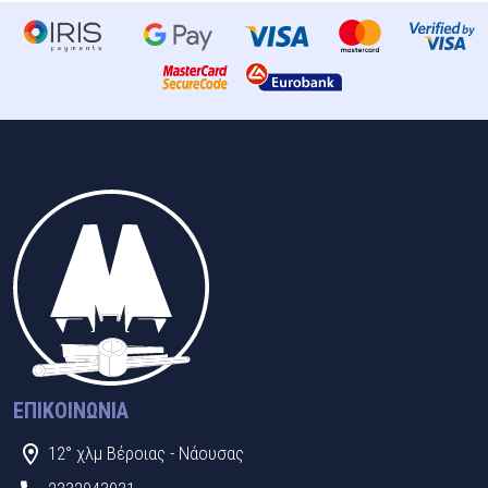
ΕΠΙΚΟΙΝΩΝΊΑ
12° χλμ Βέροιας - Νάουσας