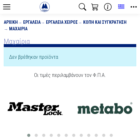
Toggle
ΑΡΧΙΚΉ
ΕΡΓΑΛΕΊΑ
ΕΡΓΑΛΕΊΑ ΧΕΙΡΌΣ
ΚΟΠΉ ΚΑΙ ΣΥΓΚΡΆΤΗΣΗ
ΜΑΧΑΊΡΙΑ
Μαχαίρια
Δεν βρέθηκαν προϊόντα
Οι τιμές περιλαμβάνουν τον Φ.Π.Α.