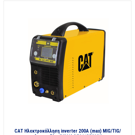
CAT Ηλεκτροκόλληση inverter 200A (max) MIG/TIG/