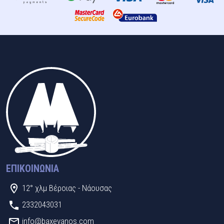
ΕΠΙΚΟΙΝΩΝΊΑ
12° χλμ Βέροιας - Νάουσας
2332043031
info@baxevanos.com