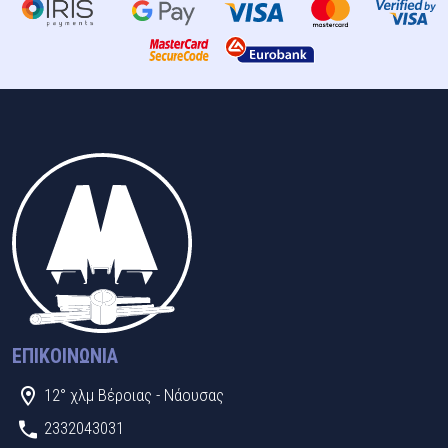
ΕΠΙΚΟΙΝΩΝΊΑ
12° χλμ Βέροιας - Νάουσας
2332043031