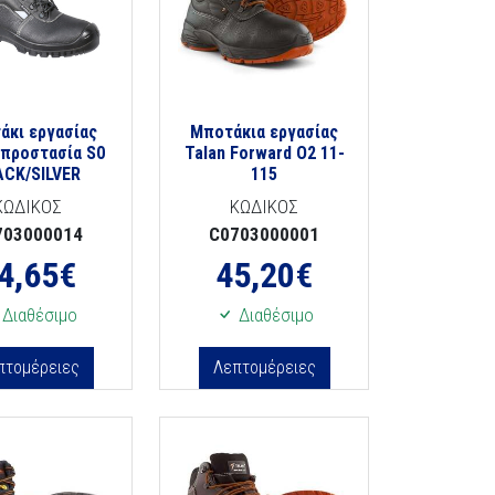
άκι εργασίας
Μποτάκια εργασίας
 προστασία S0
Talan Forward O2 11-
ACK/SILVER
115
ΚΩΔΙΚΟΣ
ΚΩΔΙΚΟΣ
703000014
C0703000001
4,65
€
45,20
€
Διαθέσιμο
Διαθέσιμο
πτομέρειες
Λεπτομέρειες