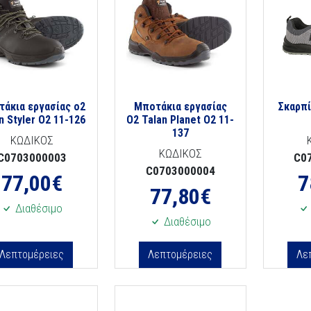
άκια εργασίας o2
Μποτάκια εργασίας
Σκαρπί
n Styler O2 11-126
Ο2 Talan Planet O2 11-
137
ΚΩΔΙΚΟΣ
ΚΩΔΙΚΟΣ
C0703000003
C0
C0703000004
77,00
€
7
77,80
€
Διαθέσιμο
Διαθέσιμο
Λεπτομέρειες
Λεπτομέρειες
Λε