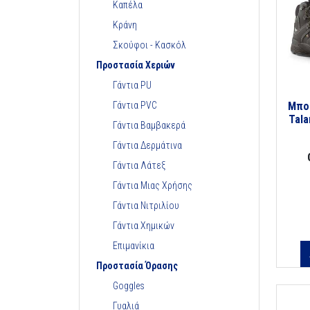
Καπέλα
Κράνη
Σκούφοι - Κασκόλ
Προστασία Χεριών
Γάντια PU
Γάντια PVC
Μποτ
Tala
Γάντια Βαμβακερά
Γάντια Δερμάτινα
Γάντια Λάτεξ
Γάντια Μιας Χρήσης
Γάντια Νιτριλίου
Γάντια Χημικών
Επιμανίκια
Προστασία Όρασης
Goggles
Γυαλιά