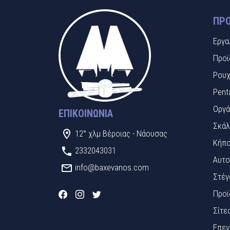
ΠΡΟ
Εργα
Προϊ
Ρουχ
Pent
Οργά
ΕΠΙΚΟΙΝΩΝΊΑ
Σκάλ
12° χλμ Βέροιας - Νάουσας
Κήπο
2332043031
Αυτο
info@baxevanos.com
Στέγ
Προϊ
Σίτε
Επεν