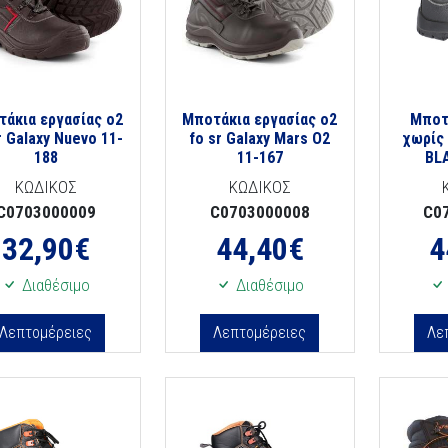
άκια εργασίας o2
Μποτάκια εργασίας o2
Μποτ
r Galaxy Nuevo 11-
fo sr Galaxy Mars Ο2
χωρίς
188
11-167
BL
ΚΩΔΙΚΟΣ
ΚΩΔΙΚΟΣ
C0703000009
C0703000008
C0
32,90
€
44,40
€
4
Διαθέσιμο
Διαθέσιμο
Λεπτομέρειες
Λεπτομέρειες
Λε