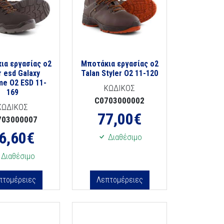
ια εργασίας o2
Μποτάκια εργασίας o2
r esd Galaxy
Talan Styler O2 11-120
me Ο2 ESD 11-
ΚΩΔΙΚΟΣ
169
C0703000002
ΚΩΔΙΚΟΣ
77,00
€
703000007
6,60
€
Διαθέσιμο
Διαθέσιμο
πτομέρειες
Λεπτομέρειες