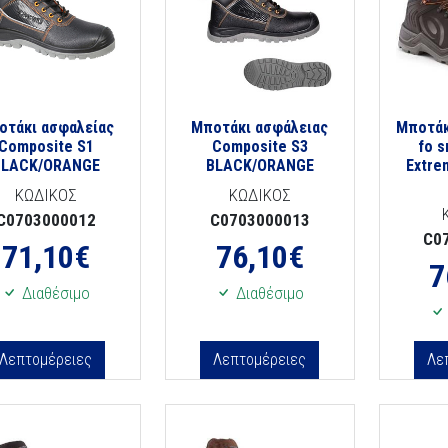
οτάκι ασφαλείας
Μποτάκι ασφάλειας
Μποτάκ
Composite S1
Composite S3
fo s
BLACK/ORANGE
BLACK/ORANGE
Extre
ΚΩΔΙΚΟΣ
ΚΩΔΙΚΟΣ
C0703000012
C0703000013
C0
71,10
€
76,10
€
7
Διαθέσιμο
Διαθέσιμο
Λεπτομέρειες
Λεπτομέρειες
Λε