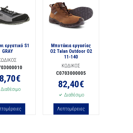
νι εργατικό S1
Μποτάκια εργασίας
GRAY
Ο2 Talan Outdoor O2
11-140
ΚΩΔΙΚΟΣ
ΚΩΔΙΚΟΣ
703000010
C0703000005
8,70
€
82,40
€
Διαθέσιμο
Διαθέσιμο
πτομέρειες
Λεπτομέρειες