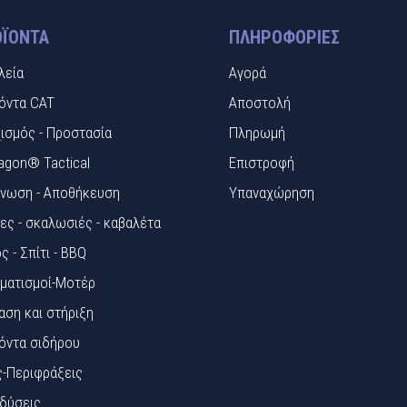
ΪΌΝΤΑ
ΠΛΗΡΟΦΟΡΊΕΣ
λεία
Αγορά
όντα CAT
Αποστολή
ισμός - Προστασία
Πληρωμή
agon® Tactical
Επιστροφή
νωση - Αποθήκευση
Υπαναχώρηση
ες - σκαλωσιές - καβαλέτα
ς - Σπίτι - BBQ
ματισμοί-Μοτέρ
αση και στήριξη
όντα σιδήρου
ς-Περιφράξεις
δύσεις