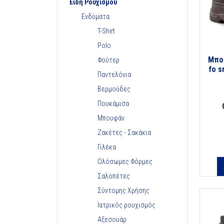
Είδη Ρουχισμού
Ενδύματα
T-Shirt
Polo
Μποτ
Φούτερ
fo s
Παντελόνια
Βερμούδες
Πουκάμισα
Μπουφάν
Ζακέτες - Σακάκια
Γιλέκα
Ολόσωμες Φόρμες
Σαλοπέτες
Σύντομης Χρήσης
Ιατρικός ρουχισμός
Αξεσουάρ