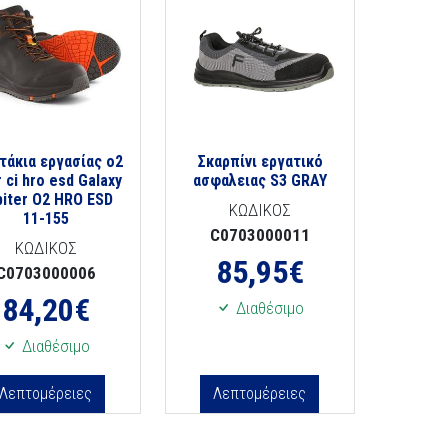
άκια εργασίας o2
Σκαρπίνι εργατικό
r ci hro esd Galaxy
ασφαλειας S3 GRAY
piter Ο2 HRO ESD
ΚΩΔΙΚΟΣ
11-155
C0703000011
ΚΩΔΙΚΟΣ
85,95
€
C0703000006
84,20
€
Διαθέσιμο
Διαθέσιμο
Λεπτομέρειες
Λεπτομέρειες