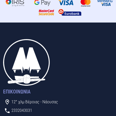
ΕΠΙΚΟΙΝΩΝΊΑ
12° χλμ Βέροιας - Νάουσας
2332043031