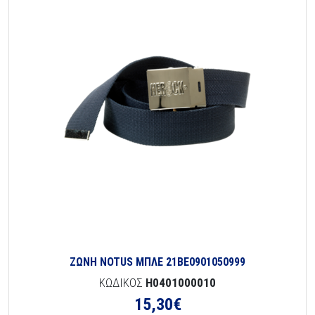
ΖΩΝΗ NOTUS ΜΠΛΕ 21BE0901050999
ΚΩΔΙΚΟΣ
H0401000010
15,30
€