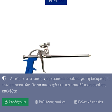
Αυτός ο ιστότοπος χρησιμοποιεί cookies για τη διάκριση
των επισκεπτών. Για να αποδεχθείτε την τοποθέτηση cookies,
επιλέξτε
Αποδέχομαι
Ρυθμίσεις cookies
Πολιτική cookies