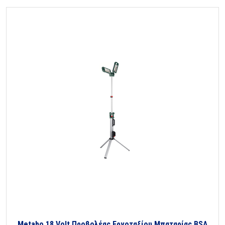
Metabo 18 Volt Προβολέας Εργοταξίου Μπαταρίας BSA