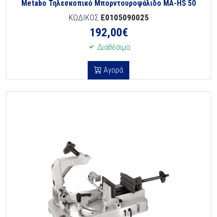
Metabo Τηλεσκοπικό Μπορντουροψάλιδο MA-HS 50
ΚΩΔΙΚΟΣ
E0105090025
192,00
€
Διαθέσιμο
Αγορά