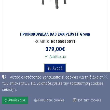
ΠΡΙΟΝΟΚΟΡΔΕΛΑ BAS 240i PLUS FF Group
ΚΩΔΙΚΟΣ
E0105090011
379,00
€
Διαθέσιμο
Αγορά
Αυτός ο ιστότοπος χρησιμοποιεί cookies για τη διάκριση
των επισκεπτών. Για να αποδεχθείτε την τοποθέτηση cookies,
επιλέξτε
Αποδέχομαι
Ρυθμίσεις cookies
Πολιτική cookies