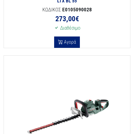
LTX BL 55
ΚΩΔΙΚΟΣ
E0105090028
273,00
€
Διαθέσιμο
Αγορά