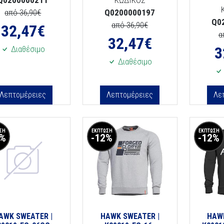
Q0200000211
ΚΩΔΙΚΟΣ
από 36,90€
Q0200000197
Q0
από 36,90€
32,47
€
α
32,47
€
3
Διαθέσιμο
Διαθέσιμο
Λεπτομέρειες
Λεπτομέρειες
Λε
ΣΗ
ΕΚΠΤΩΣΗ
ΕΚΠΤΩΣΗ
2%
-12%
-12%
AWK SWEATER |
HAWK SWEATER |
HAW