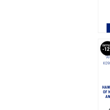
ΕΚΠΤΩ
-1
HAW
OF 
AN