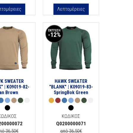
πτομέρειες
Λεπτομέρειες
ΕΚΠΤΩΣΗ
-12%
K SWEATER
HAWK SWEATER
" | K09019-82-
"BLANK" | K09019-83-
an Brown
SpringBok Green
ΚΩΔΙΚΟΣ
ΚΩΔΙΚΟΣ
200000072
Q0200000071
πό 36,50€
από 36,50€