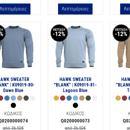
Λεπτομέρειες
Λεπτομέρειες
Λε
ΣΗ
ΕΚΠΤΩΣΗ
ΕΚΠΤΩΣΗ
2%
-12%
-12%
HAWK SWEATER
HAWK SWEATER
HAW
ANK" | K09019-80-
"BLANK" | K09019-81-
"BLANK
Dawn Blue
Lagoon Blue
T
ΚΩΔΙΚΟΣ
ΚΩΔΙΚΟΣ
Q0200000074
Q0200000073
Q0
από 36,50€
από 36,50€
α