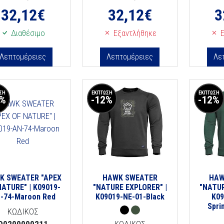
32,12
€
32,12
€
3
Διαθέσιμο
Εξαντλήθηκε
Ε
Λεπτομέρειες
Λεπτομέρειες
Λε
ΣΗ
ΕΚΠΤΩΣΗ
ΕΚΠΤΩΣΗ
2%
-12%
-12%
K SWEATER "APEX
HAWK SWEATER
HAW
NATURE" | K09019-
"NATURE EXPLORER" |
"NATUR
-74-Maroon Red
K09019-NE-01-Black
K09
Spri
ΚΩΔΙΚΟΣ