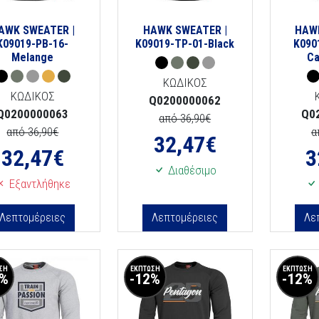
AWK SWEATER |
HAWK SWEATER |
HAW
K09019-PB-16-
K09019-TP-01-Black
K090
Melange
Ca
ΚΩΔΙΚΟΣ
ΚΩΔΙΚΟΣ
Q0200000062
Q0200000063
Q0
από 36,90€
από 36,90€
α
32,47
€
32,47
€
3
Διαθέσιμο
Εξαντλήθηκε
Λεπτομέρειες
Λεπτομέρειες
Λε
ΣΗ
ΕΚΠΤΩΣΗ
ΕΚΠΤΩΣΗ
2%
-12%
-12%