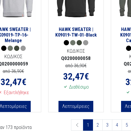
AWK SWEATER |
HAWK SWEATER |
HAW
K09019-TP-16-
K09019-TW-01-Black
K090
Melange
Ca
ΚΩΔΙΚΟΣ
ΚΩΔΙΚΟΣ
Q0200000058
Q0200000059
Q0
από 36,90€
από 36,90€
α
32,47
€
32,47
€
3
Διαθέσιμο
Εξαντλήθηκε
Λεπτομέρειες
Λεπτομέρειες
Λε
1
2
3
4
5
αν 173 προϊόντα