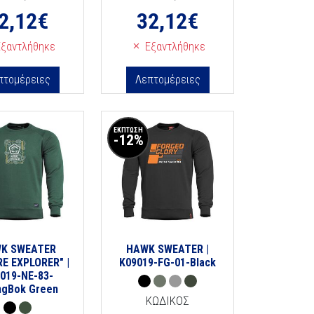
2,12
€
32,12
€
ξαντλήθηκε
Εξαντλήθηκε
πτομέρειες
Λεπτομέρειες
ΕΚΠΤΩΣΗ
-12%
K SWEATER
HAWK SWEATER |
E EXPLORER" |
K09019-FG-01-Black
019-NE-83-
ngBok Green
ΚΩΔΙΚΟΣ