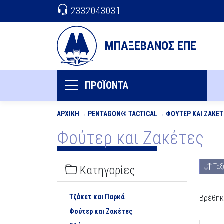
2332043031
ΜΠΑΞΕΒΑΝΟΣ ΕΠΕ
ΠΡΟΪΟΝΤΑ
ΑΡΧΙΚΉ
PENTAGON® TACTICAL
ΦΟΎΤΕΡ ΚΑΙ ΖΑΚΈΤ
Φούτερ και Ζακέτες
Ταξ
Κατηγορίες
Τζάκετ και Παρκά
Βρέθηκ
Φούτερ και Ζακέτες