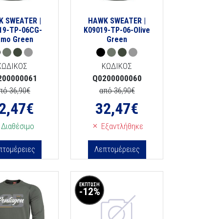
K SWEATER |
HAWK SWEATER |
19-TP-06CG-
K09019-TP-06-Olive
mo Green
Green
ΚΩΔΙΚΟΣ
ΚΩΔΙΚΟΣ
200000061
Q0200000060
πό 36,90€
από 36,90€
2,47
€
32,47
€
Διαθέσιμο
Εξαντλήθηκε
πτομέρειες
Λεπτομέρειες
ΕΚΠΤΩΣΗ
-12%