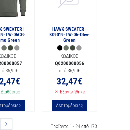
K SWEATER |
HAWK SWEATER |
19-TW-06CG-
K09019-TW-06-Olive
mo Green
Green
ΚΩΔΙΚΟΣ
ΚΩΔΙΚΟΣ
200000057
Q0200000056
πό 36,90€
από 36,90€
2,47
€
32,47
€
Διαθέσιμο
Εξαντλήθηκε
πτομέρειες
Λεπτομέρειες
Προϊόντα 1 - 24 από 173