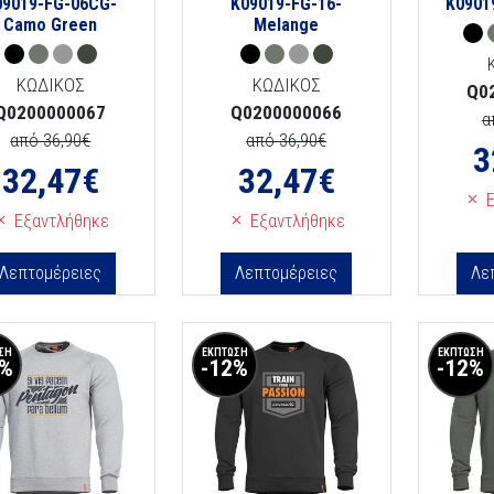
09019-FG-06CG-
K09019-FG-16-
K0901
Camo Green
Melange
ΚΩΔΙΚΟΣ
ΚΩΔΙΚΟΣ
Q0
Q0200000067
Q0200000066
α
από 36,90€
από 36,90€
3
32,47
€
32,47
€
Ε
Εξαντλήθηκε
Εξαντλήθηκε
Λεπτομέρειες
Λεπτομέρειες
Λε
ΣΗ
ΕΚΠΤΩΣΗ
ΕΚΠΤΩΣΗ
2%
-12%
-12%