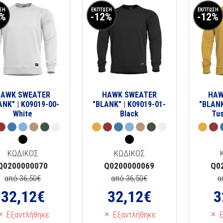
ΣΗ
ΕΚΠΤΩΣΗ
ΕΚΠΤΩΣΗ
2%
-12%
-12%
HAWK SWEATER
HAWK SWEATER
HAW
ANK" | K09019-00-
"BLANK" | K09019-01-
"BLANK
White
Black
Tus
ΚΩΔΙΚΟΣ
ΚΩΔΙΚΟΣ
Q0200000070
Q0200000069
Q0
από 36,50€
από 36,50€
α
32,12
€
32,12
€
3
Εξαντλήθηκε
Εξαντλήθηκε
Ε