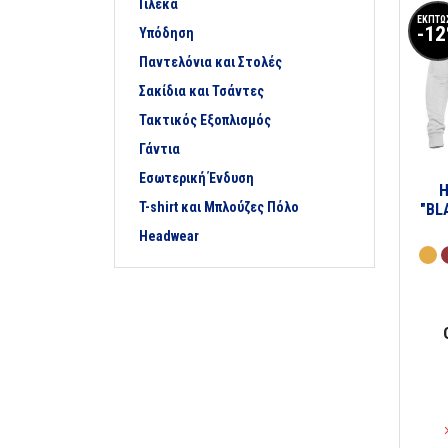
Γιλέκα
ΕΚΠΤΩ
-1
Υπόδηση
Παντελόνια και Στολές
Σακίδια και Τσάντες
Τακτικός Εξοπλισμός
Γάντια
Εσωτερική Ένδυση
T-shirt και Μπλούζες Πόλο
"BL
Headwear