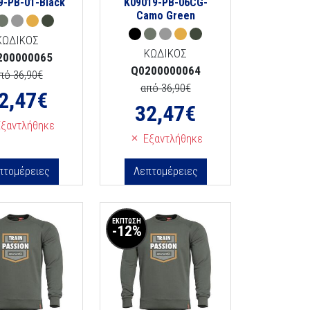
9-PB-01-Black
K09019-PB-06CG-
Camo Green
ΚΩΔΙΚΟΣ
ΚΩΔΙΚΟΣ
200000065
Q0200000064
πό 36,90€
από 36,90€
2,47
€
32,47
€
ξαντλήθηκε
Εξαντλήθηκε
πτομέρειες
Λεπτομέρειες
ΕΚΠΤΩΣΗ
-12%