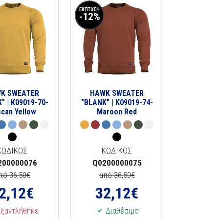
ΕΚΠΤΩΣΗ
-12%
K SWEATER
HAWK SWEATER
" | K09019-70-
"BLANK" | K09019-74-
can Yellow
Maroon Red
ΚΩΔΙΚΟΣ
ΚΩΔΙΚΟΣ
200000076
Q0200000075
πό 36,50€
από 36,50€
2,12
€
32,12
€
ξαντλήθηκε
Διαθέσιμο