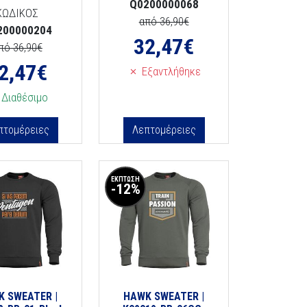
Q0200000068
ΚΩΔΙΚΟΣ
από 36,90€
200000204
32,47
€
πό 36,90€
2,47
€
Εξαντλήθηκε
Διαθέσιμο
πτομέρειες
Λεπτομέρειες
ΕΚΠΤΩΣΗ
-12%
K SWEATER |
HAWK SWEATER |