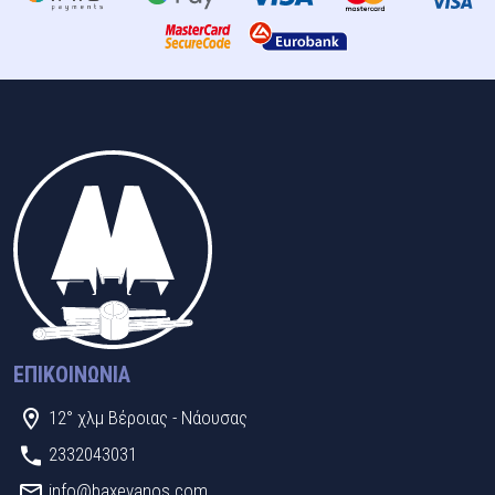
ΕΠΙΚΟΙΝΩΝΊΑ
12° χλμ Βέροιας - Νάουσας
2332043031
info@baxevanos.com