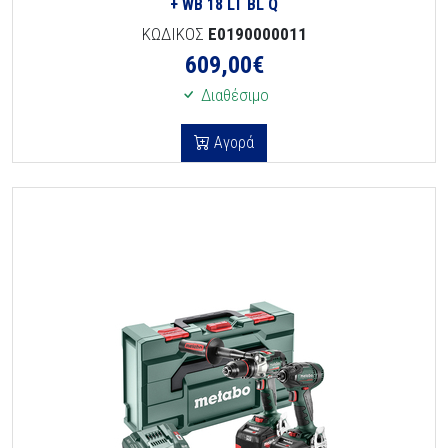
+ WB 18 LT BL Q
ΚΩΔΙΚΟΣ
E0190000011
609,00
€
Διαθέσιμο
Αγορά