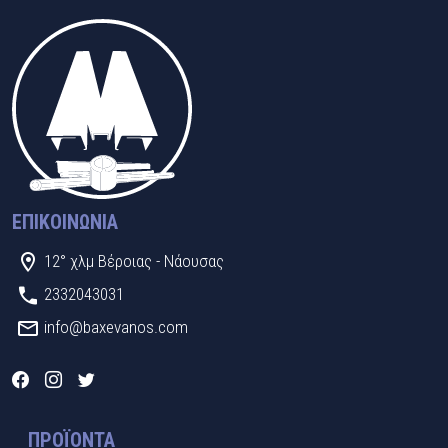
ΕΠΙΚΟΙΝΩΝΊΑ
12° χλμ Βέροιας - Νάουσας
2332043031
info@baxevanos.com
ΠΡΟΪΌΝΤΑ