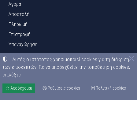
Αγορά
Αποστολή
Πληρωμή
Επιστροφή
Υπαναχώρηση
Ο ΛΟΓΑΡΙΑΣΜΌΣ ΜΟΥ
Αυτός ο ιστότοπος χρησιμοποιεί cookies για τη διάκριση
των επισκεπτών. Για να αποδεχθείτε την τοποθέτηση cookies,
Είσοδος
επιλέξτε
Δημιουργία λογαριασμού
Καλάθι αγορών
Αποδέχομαι
Ρυθμίσεις cookies
Πολιτική cookies
©
2015-2026
ΜΠΑΞΕΒΑΝΟΣ ΕΠΕ
ΑΦΜ:
EL095413492
• Αριθμός ΓΕΜΗ:
021397526000
Όροι χρήσης
•
Πολιτική απορρήτου
•
Πολιτική cookies
Ρυθμίσεις cookies