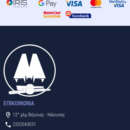
ΕΠΙΚΟΙΝΩΝΊΑ
12° χλμ Βέροιας - Νάουσας
2332043031