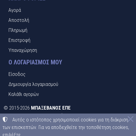
Αγορά
Αποστολή
Πληρωμή
Επιστροφή
Υπαναχώρηση
Ο ΛΟΓΑΡΙΑΣΜΌΣ ΜΟΥ
Είσοδος
Δημιουργία λογαριασμού
Καλάθι αγορών
©
2015-2026
ΜΠΑΞΕΒΑΝΟΣ ΕΠΕ
ΑΦΜ:
EL095413492
• Αριθμός ΓΕΜΗ:
021397526000
Αυτός ο ιστότοπος χρησιμοποιεί cookies για τη διάκριση
Όροι χρήσης
•
Πολιτική απορρήτου
•
Πολιτική cookies
των επισκεπτών. Για να αποδεχθείτε την τοποθέτηση cookies,
επιλέξτε
Ρυθμίσεις cookies