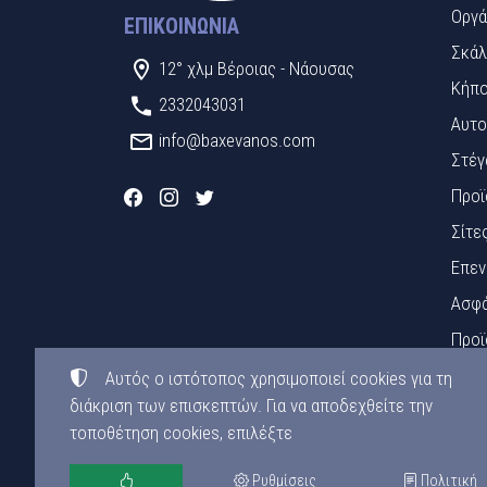
Οργά
ΕΠΙΚΟΙΝΩΝΊΑ
Σκάλ
12° χλμ Βέροιας - Νάουσας
Κήπο
2332043031
Αυτο
info@baxevanos.com
Στέγ
Προϊ
Σίτε
Επεν
Ασφά
Προϊ
Πινα
Αυτός ο ιστότοπος χρησιμοποιεί cookies για τη
διάκριση των επισκεπτών. Για να αποδεχθείτε την
Υλικ
τοποθέτηση cookies, επιλέξτε
©
2015-2026
ΜΠΑΞΕΒΑΝΟΣ ΕΠΕ
Ρυθμίσεις
Πολιτική