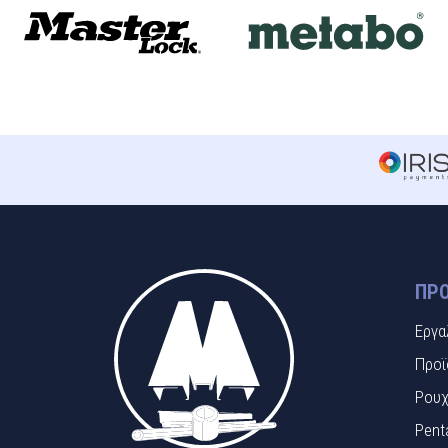
ΠΡΟ
Εργα
Προϊ
Ρουχ
Pent