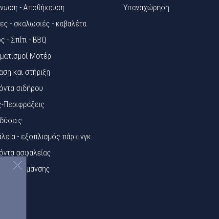
νωση - Αποθήκευση
Υπαναχώρηση
ες - σκαλωσιές - καβαλέτα
ς - Σπίτι - BBQ
ματισμοί-Μοτέρ
αση και στήριξη
όντα σιδήρου
ς-Περιφράξεις
δύσεις
λεια - εξοπλισμός πάρκινγκ
όντα ασφαλείας
κίδες Σήμανσης
ά