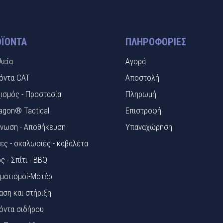
ΪΌΝΤΑ
ΠΛΗΡΟΦΟΡΊΕΣ
λεία
Αγορά
όντα CAT
Αποστολή
ισμός - Προστασία
Πληρωμή
agon® Tactical
Επιστροφή
νωση - Αποθήκευση
Υπαναχώρηση
ες - σκαλωσιές - καβαλέτα
ς - Σπίτι - BBQ
ματισμοί-Μοτέρ
αση και στήριξη
όντα σιδήρου