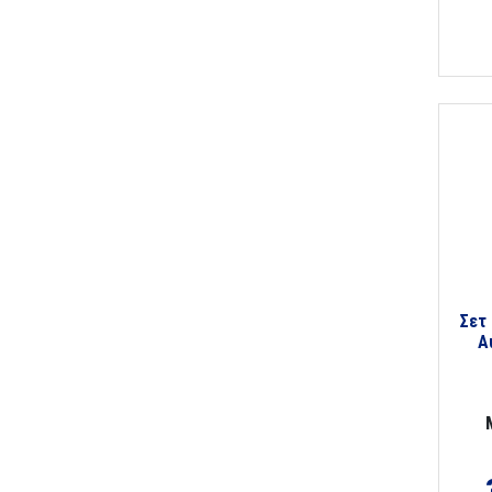
Σετ
Α