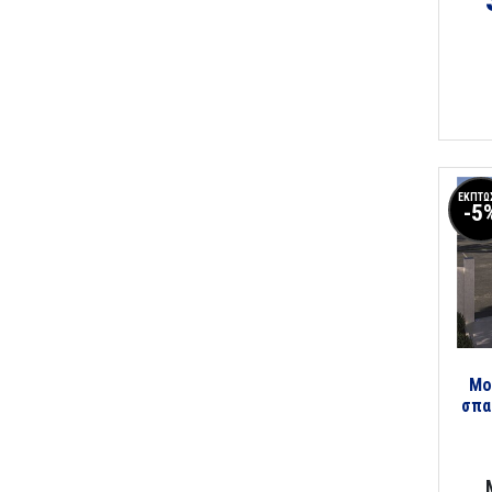
ΕΚΠΤΩ
-5
Μο
σπα