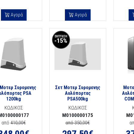
Αγορά
Αγορά
ΕΚΠΤΩΣΗ
-15%
 Μοτερ Συρομενης
Σετ Μοτερ Συρομενης
Μοτε
υλόπορτας PSA
Αυλόπορτας
Αυλό
1200kg
PSA500kg
COM
ΚΩΔΙΚΟΣ
ΚΩΔΙΚΟΣ
M0100000177
M0100000175
M0
από
410,00€
από 350,00€
α
348,00
€
297,50
€
3