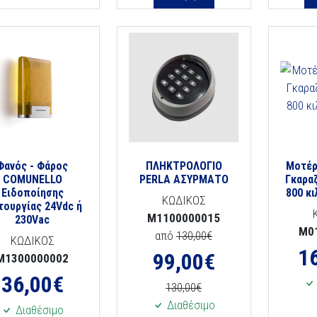
Φανός - Φάρος
ΠΛΗΚΤΡΟΛΟΓΙΟ
Μοτέρ
COMUNELLO
PERLA ΑΣΥΡΜΑΤΟ
Γκαρα
Ειδοποίησης
800 κ
ΚΩΔΙΚΟΣ
τουργίας 24Vdc ή
M1100000015
230Vac
M0
από
130,00€
ΚΩΔΙΚΟΣ
1
99,00
€
M1300000002
36,00
€
130,00€
Διαθέσιμο
Διαθέσιμο