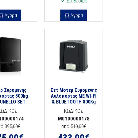
Διαθέσιμο
Αγορά
Αγορά
ρ Συρομενης
Σετ Μοτερ Συρομενης
πορτας 500kg
Αυλόπορτας ΜΕ WI-FI
UNELLO SET
& BLUETOOTH 800Kg
ΚΩΔΙΚΟΣ
ΚΩΔΙΚΟΣ
100000174
M0100000178
πό
395,00€
από
510,00€
75,00
€
433,00
€