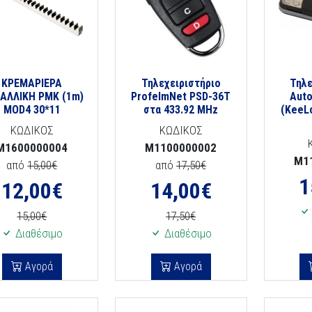
ΚΡΕΜΑΡΙΕΡΑ
Τηλεχειριστήριο
Τηλε
ΑΛΛΙΚΗ PMK (1m)
ProfelmNet PSD-36T
Auto
ΜΟD4 30*11
στα 433.92 MHz
(KeeLo
ΚΩΔΙΚΟΣ
ΚΩΔΙΚΟΣ
M1600000004
M1100000002
M1
από
15,00€
από
17,50€
1
12,00
€
14,00
€
15,00€
17,50€
Διαθέσιμο
Διαθέσιμο
Αγορά
Αγορά