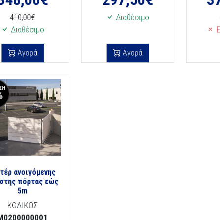
410,00€
Διαθέσιμο
Διαθέσιμο
Ε
Αγορά
Αγορά
ΣΗ
%
τέρ ανοιγόμενης
στης πόρτας εώς
5m
ΚΩΔΙΚΟΣ
M0200000001