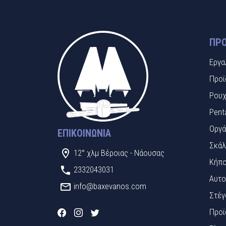
ΠΡΟ
Εργα
Προϊ
Ρουχ
Pent
Οργά
ΕΠΙΚΟΙΝΩΝΊΑ
Σκάλ
12° χλμ Βέροιας - Νάουσας
Κήπο
2332043031
Αυτο
info@baxevanos.com
Στέγ
Προϊ