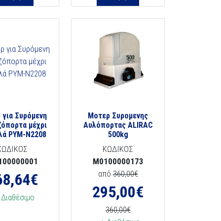
 για Συρόμενη
Μοτερ Συρομενης
ζόπορτα μέχρι
Αυλόπορτας ALIRAC
ιλά ΡΥΜ-Ν2208
500kg
ΚΩΔΙΚΟΣ
ΚΩΔΙΚΟΣ
100000001
M0100000173
από
360,00€
68,64
€
295,00
€
Διαθέσιμο
360,00€