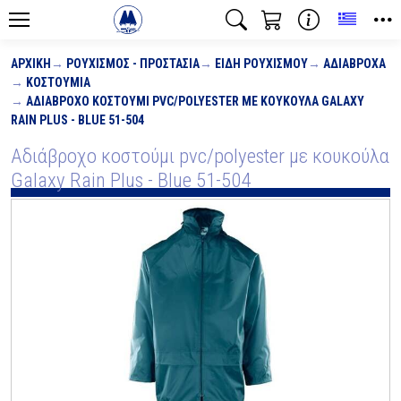
Toggle
ΑΡΧΙΚΉ
ΡΟΥΧΙΣΜΌΣ - ΠΡΟΣΤΑΣΊΑ
ΕΊΔΗ ΡΟΥΧΙΣΜΟΎ
ΑΔΙΆΒΡΟΧΑ
ΚΟΣΤΟΎΜΙΑ
ΑΔΙΆΒΡΟΧΟ ΚΟΣΤΟΎΜΙ PVC/POLYESTER ΜΕ ΚΟΥΚΟΎΛΑ GALAXY
RAIN PLUS - BLUE 51-504
Αδιάβροχο κοστούμι pvc/polyester με κουκούλα
Galaxy Rain Plus - Blue 51-504