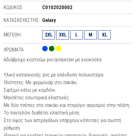
ΚΩΔΙΚΌΣ
C0102020002
ΚΑΤΑΣΚΕΥΑΣΤΉΣ
Galaxy
ΜΕΓΈΘΗ
2XL
3XL
L
M
XL
ΧΡΏΜΑΤΑ
Αδιάβροχο κοστούμι pvc/polyester με κουκούλα
Υλικό κατασκευής: pvc με επένδυση πολυεστέρα
Ιδιότητες: Με φερμουάρ στο σακάκι.
Σφίξιμο κάτω με κορδόνι.
Μανσέτες εσωτερικά ελαστικές.
Με δύο τσέπες στο σακάκι και πτερύγιο αερισμού στην πλάτη.
Το παντελόνι διαθέτει ελαστική μέση.
Στο ύψος των αστραγάλων υπάρχουν κόπιτσες για σωστή
ρύθμιση.
Ιδανικό για εργάτες τεχνικών υπηρεσιών, διανομείς, αγρότες,