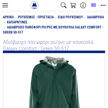
Toggle
ΑΡΧΙΚΉ
ΡΟΥΧΙΣΜΌΣ - ΠΡΟΣΤΑΣΊΑ
ΕΊΔΗ ΡΟΥΧΙΣΜΟΎ
ΑΔΙΆΒΡΟΧΑ
ΚΑΠΑΡΝΤΊΝΕΣ
ΑΔΙΆΒΡΟΧΟ ΠΑΝΩΦΌΡΙ PU/PVC ΜΕ ΚΟΥΚΟΎΛΑ GALAXY COMFORT -
GREEN 50-517
Αδιάβροχο πανωφόρι pu/pvc με κουκούλα
Galaxy Comfort - Green 50-517