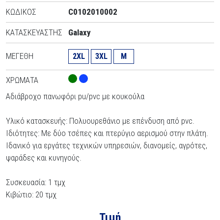
ΚΩΔΙΚΌΣ
C0102010002
ΚΑΤΑΣΚΕΥΑΣΤΉΣ
Galaxy
ΜΕΓΈΘΗ
2XL
3XL
M
ΧΡΏΜΑΤΑ
Αδιάβροχο πανωφόρι pu/pvc με κουκούλα
Υλικό κατασκευής: Πολυουρεθάνιο με επένδυση από pvc.
Ιδιότητες: Με δύο τσέπες και πτερύγιο αερισμού στην πλάτη.
Ιδανικό για εργάτες τεχνικών υπηρεσιών, διανομείς, αγρότες,
ψαράδες και κυνηγούς.
Συσκευασία: 1 τμχ
Κιβώτιο: 20 τμχ
Τιμή