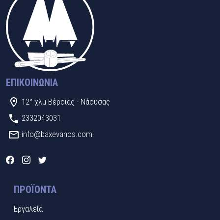
ΕΠΙΚΟΙΝΩΝΊΑ
12° χλμ Βέροιας - Νάουσας
2332043031
info@baxevanos.com
ΠΡΟΪΌΝΤΑ
Εργαλεία