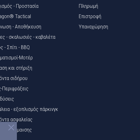
ισμός - Προστασία
Πληρωμή
agon® Tactical
Επιστροφή
νωση - Αποθήκευση
Υπαναχώρηση
ες - σκαλωσιές - καβαλέτα
ς - Σπίτι - BBQ
ματισμοί-Μοτέρ
αση και στήριξη
όντα σιδήρου
ς-Περιφράξεις
δύσεις
λεια - εξοπλισμός πάρκινγκ
όντα ασφαλείας
κίδες Σήμανσης