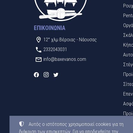
Ρουχ
Pent
Οργά
ΕΠΙΚΟΙΝΩΝΊΑ
Σκάλ
12° χλμ Βέροιας - Νάουσας
Κήπο
2332043031
Αυτο
info@baxevanos.com
Στέγ
Προϊ
Σίτε
Επεν
Ασφά
Προϊ
Πινα
Αυτός ο ιστότοπος χρησιμοποιεί cookies για τη
διάκριση των επισκεπτών. Για να αποδεχθείτε την