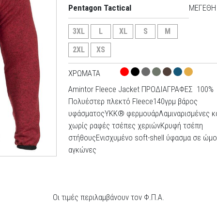
Pentagon Tactical
ΜΕΓΈΘΗ
3XL
L
XL
S
M
2XL
XS
ΧΡΏΜΑΤΑ
Amintor Fleece Jacket ΠΡΟΔΙΑΓΡΑΦΕΣ 100%
Πολυέστερ πλεκτό Fleece140γρμ βάρος
υφάσματοςYKK® φερμουάρΛαμιναρισμένες κ
χωρίς ραφές τσέπες χεριώνΚρυφή τσέπη
στήθουςΕνισχυμένο soft-shell ύφασμα σε ώμο
αγκώνες
Οι τιμές περιλαμβάνουν τον Φ.Π.Α.