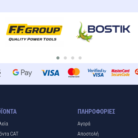
ΪΌΝΤΑ
ΠΛΗΡΟΦΟΡΊΕΣ
λεία
Αγορά
όντα CAT
Αποστολή