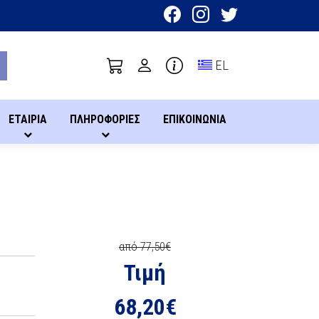
Toggle language sel
EL
ΕΤΑΙΡΙΑ
ΠΛΗΡΟΦΟΡΙΕΣ
ΕΠΙΚΟΙΝΩΝΙΑ
από 77,50€
Τιμή
68,20
€