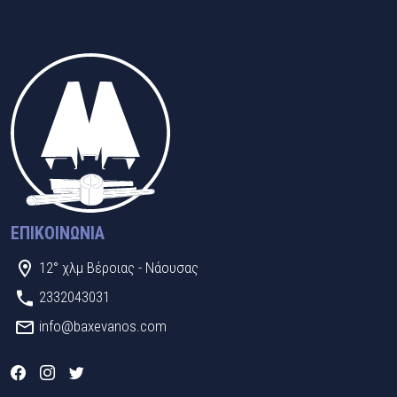
ΕΠΙΚΟΙΝΩΝΊΑ
12° χλμ Βέροιας - Νάουσας
2332043031
info@baxevanos.com