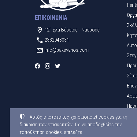
Pent
Οργά
ΕΠΙΚΟΙΝΩΝΊΑ
Σκάλ
12° χλμ Βέροιας - Νάουσας
Κήπο
2332043031
Αυτο
info@baxevanos.com
Στέγ
Προϊ
Σίτε
Επεν
Ασφά
Προϊ
Πινα
Αυτός ο ιστότοπος χρησιμοποιεί cookies για τη
διάκριση των επισκεπτών. Για να αποδεχθείτε την
Υλικ
τοποθέτηση cookies, επιλέξτε