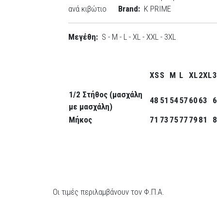
ανά κιβώτιο
Brand:
K PRIME
Μεγέθη:
S - M - L - XL - XXL - 3XL
XS
S
M
L
XL
2XL
3
1/2 Στήθος (μασχάλη
48
51
54
57
60
63
6
με μασχάλη)
Μήκος
71
73
75
77
79
81
8
Οι τιμές περιλαμβάνουν τον Φ.Π.Α.