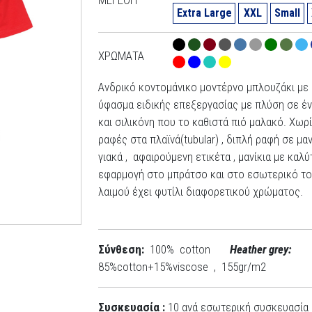
Extra Large
XXL
Small
ΧΡΏΜΑΤΑ
Ανδρικό κοντομάνικο μοντέρνο μπλουζάκι με
ύφασμα ειδικής επεξεργασίας με πλύση σε έ
και σιλικόνη που το καθιστά πιό μαλακό. Χωρ
ραφές στα πλαϊνά(tubular) , διπλή ραφή σε μαν
γιακά , αφαιρούμενη ετικέτα , μανίκια με καλ
εφαρμογή στο μπράτσο και στο εσωτερικό τ
λαιμού έχει φυτίλι διαφορετικού χρώματος.
Σύνθεση:
100% cotton
Heather grey:
85%cotton+15%viscose , 155gr/m2
Συσκευασία :
10 ανά εσωτερική συσκευασία