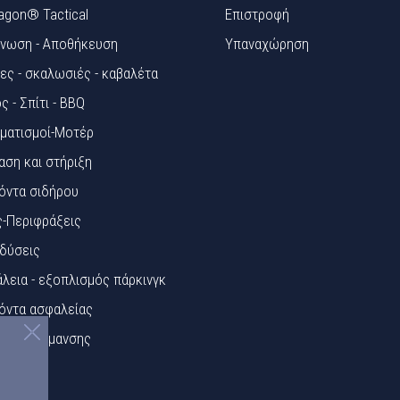
agon® Tactical
Επιστροφή
νωση - Αποθήκευση
Υπαναχώρηση
ες - σκαλωσιές - καβαλέτα
ς - Σπίτι - BBQ
ματισμοί-Μοτέρ
αση και στήριξη
όντα σιδήρου
ς-Περιφράξεις
δύσεις
λεια - εξοπλισμός πάρκινγκ
όντα ασφαλείας
κίδες Σήμανσης
ά