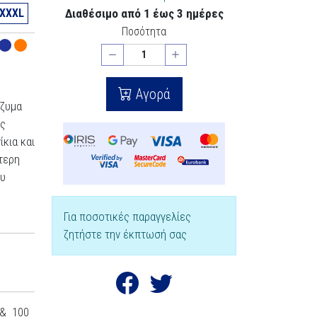
XXXL
Διαθέσιμο από 1 έως 3 ημέρες
Ποσότητα
Αγορά
νζυμα
ίς
ίκια και
ύτερη
ου
Για ποσοτικές παραγγελίες
ζητήστε την έκπτωσή σας
 & 100