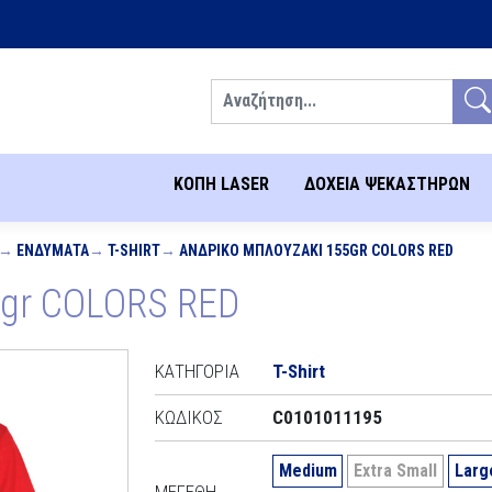
Αναζήτηση
ΚΟΠΗ LASER
ΔΟΧΕΙΑ ΨΕΚΑΣΤΗΡΩΝ
ΕΝΔΎΜΑΤΑ
T-SHIRT
ΑΝΔΡΙΚΌ ΜΠΛΟΥΖΆΚΙ 155GR COLORS RED
5gr COLORS RED
ΚΑΤΗΓΟΡΊΑ
T-Shirt
ΚΩΔΙΚΌΣ
C0101011195
Medium
Extra Small
Larg
ΜΕΓΈΘΗ