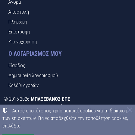
Αγορά
Αποστολή
Πληρωμή
Επιστροφή
Υπαναχώρηση
Ο ΛΟΓΑΡΙΑΣΜΌΣ ΜΟΥ
Είσοδος
Δημιουργία λογαριασμού
Καλάθι αγορών
©
2015-2026
ΜΠΑΞΕΒΑΝΟΣ ΕΠΕ
ΑΦΜ:
EL095413492
• Αριθμός ΓΕΜΗ:
021397526000
Αυτός ο ιστότοπος χρησιμοποιεί cookies για τη διάκριση
Όροι χρήσης
•
Πολιτική απορρήτου
•
Πολιτική cookies
των επισκεπτών. Για να αποδεχθείτε την τοποθέτηση cookies,
επιλέξτε
Ρυθμίσεις cookies