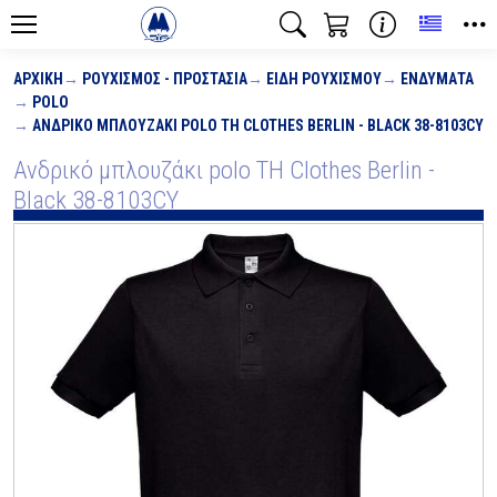
Toggle
ΑΡΧΙΚΉ
ΡΟΥΧΙΣΜΌΣ - ΠΡΟΣΤΑΣΊΑ
ΕΊΔΗ ΡΟΥΧΙΣΜΟΎ
ΕΝΔΎΜΑΤΑ
POLO
ΑΝΔΡΙΚΌ ΜΠΛΟΥΖΆΚΙ POLO TH CLOTHES BERLIN - BLACK 38-8103CY
Ανδρικό μπλουζάκι polo TH Clothes Berlin -
Black 38-8103CY