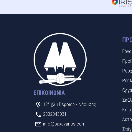
ΠΡΟ
Εργα
Προϊ
Ρουχ
Pent
Οργά
ΕΠΙΚΟΙΝΩΝΊΑ
Σκάλ
12° χλμ Βέροιας - Νάουσας
Κήπο
2332043031
Αυτο
info@baxevanos.com
Στέγ