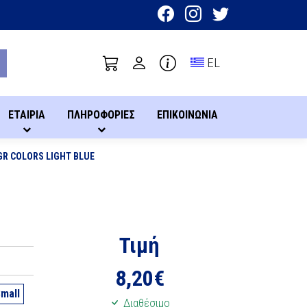
Toggle language sel
EL
ΕΤΑΙΡΙΑ
ΠΛΗΡΟΦΟΡΙΕΣ
ΕΠΙΚΟΙΝΩΝΙΑ
GR COLORS LIGHT BLUE
Τιμή
8,20
€
mall
Διαθέσιμο