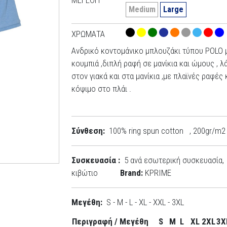
Medium
Large
ΧΡΏΜΑΤΑ
Ανδρικό κοντομάνικο μπλουζάκι τύπου POLO μ
κουμπιά ,διπλή ραφή σε μανίκια και ώμους , λ
στον γιακά και στα μανίκια ,με πλαϊνές ραφές 
κόψιμο στο πλάι .
Σύνθεση:
100% ring spun cotton , 200gr/m2
Συσκευασία :
5 ανά εσωτερική συσκευασία, 
κιβώτιο
Brand:
KPRIME
Μεγέθη:
S - M - L - XL - XXL - 3XL
Περιγραφή / Μεγέθη
S
M
L
XL
2XL
3X