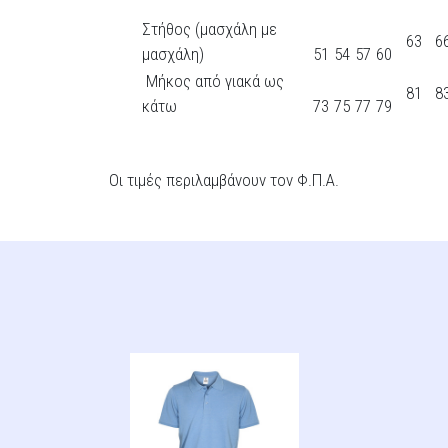
Στήθος (μασχάλη με
63
6
μασχάλη)
51
54
57
60
Μήκος από γιακά ως
81
8
κάτω
73
75
77
79
Οι τιμές περιλαμβάνουν τον Φ.Π.Α.