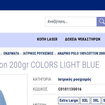
Αναζήτηση
ΚΟΠΗ LASER
ΔΟΧΕΙΑ ΨΕΚΑΣΤΗΡΩΝ
ΕΝΔΎΜΑΤΑ
ΙΑΤΡΙΚΌΣ ΡΟΥΧΙΣΜΌΣ
ΑΝΔΡΙΚΌ POLO 100%COTTON 200
ton 200gr COLORS LIGHT BLUE
ΚΑΤΗΓΟΡΊΑ
Ιατρικός ρουχισμός
ΚΩΔΙΚΌΣ
C0101130016
Extra Large
XXL
3XL
S
ΜΕΓΈΘΗ