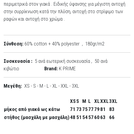
περιμετρικά στον γιακά . Ειδικής ύφανσης για μέγιστη αντοχή
στην συρρίκνωση κατά την πλύση, αντοχή στο στρίψιμο των
ραφών και αντοχή στο χρώμα .
Σύνθεση:
60% cotton + 40% polyester , 180gr/m2
Συσκευασία :
5 ανά εωτερική συσκευασία , 50 ανά
κιβώτιο
Brand:
K PRIME
Μεγέθη:
XS - S - M - L - XL - XXL - 3XL
XS
S
M
L
XL
XXL
3XL
μήκος από γιακά ως κάτω
71
73
75
77
79
81
83
στήθος (μασχάλη με μασχάλη)
48
51
54
57
60
63
66