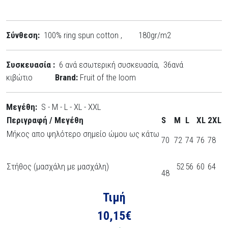
Σύνθεση:
100% ring spun cotton , 180gr/m2
Συσκευασία :
6 ανά εσωτερική συσκευασία, 36ανά
κιβώτιο
Brand:
Fruit of the loom
Μεγέθη:
S - M - L - XL - XXL
Περιγραφή / Μεγέθη
S
M
L
XL
2XL
Μήκος απο ψηλότερο σημείο ώμου ως κάτω
70
72
74
76
78
Στήθος (μασχάλη με μασχάλη)
52
56
60
64
48
Τιμή
10,15
€