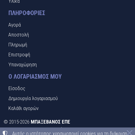
Υλικά
ΠΛΗΡΟΦΟΡΊΕΣ
Αγορά
Αποστολή
Πληρωμή
Επιστροφή
Υπαναχώρηση
Ο ΛΟΓΑΡΙΑΣΜΌΣ ΜΟΥ
Είσοδος
Δημιουργία λογαριασμού
Καλάθι αγορών
©
2015-2026
ΜΠΑΞΕΒΑΝΟΣ ΕΠΕ
ΑΦΜ:
EL095413492
• Αριθμός ΓΕΜΗ:
021397526000
Αυτός ο ιστότοπος χρησιμοποιεί cookies για τη διάκριση