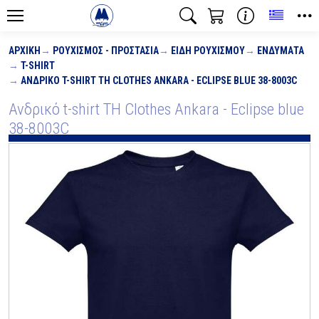
Toggle
ΑΡΧΙΚΉ
ΡΟΥΧΙΣΜΌΣ - ΠΡΟΣΤΑΣΊΑ
ΕΊΔΗ ΡΟΥΧΙΣΜΟΎ
ΕΝΔΎΜΑΤΑ
T-SHIRT
ΑΝΔΡΙΚΌ T-SHIRT TH CLOTHES ANKARA - ECLIPSE BLUE 38-8003C
Ανδρικό t-shirt TH Clothes Ankara - Eclipse blue
38-8003C