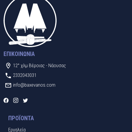
ΕΠΙΚΟΙΝΩΝΊΑ
12° χλμ Βέροιας - Νάουσας
2332043031
info@baxevanos.com
ΠΡΟΪΌΝΤΑ
Εργαλεία