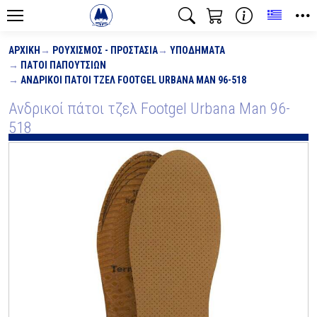
Toggle
ΑΡΧΙΚΉ
ΡΟΥΧΙΣΜΌΣ - ΠΡΟΣΤΑΣΊΑ
ΥΠΟΔΉΜΑΤΑ
ΠΆΤΟΙ ΠΑΠΟΥΤΣΙΏΝ
ΑΝΔΡΙΚΟΊ ΠΆΤΟΙ ΤΖΕΛ FOOTGEL URBANA MAN 96-518
Ανδρικοί πάτοι τζελ Footgel Urbana Man 96-
518