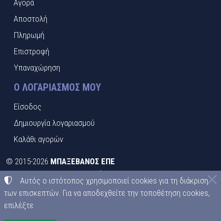
Αγορά
Αποστολή
Πληρωμή
Επιστροφή
Υπαναχώρηση
Ο ΛΟΓΑΡΙΑΣΜΌΣ ΜΟΥ
Είσοδος
Δημιουργία λογαριασμού
Καλάθι αγορών
©
2015-2026
ΜΠΑΞΕΒΑΝΟΣ ΕΠΕ
ΑΦΜ:
EL095413492
• Αριθμός ΓΕΜΗ:
021397526000
Αυτός ο ιστότοπος χρησιμοποιεί cookies για τη διάκριση
Όροι χρήσης
•
Πολιτική απορρήτου
•
Πολιτική cookies
των επισκεπτών. Για να αποδεχθείτε την τοποθέτηση cookies,
επιλέξτε
Ρυθμίσεις cookies