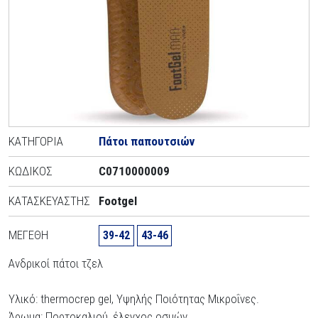
ΚΑΤΗΓΟΡΊΑ
Πάτοι παπουτσιών
ΚΩΔΙΚΌΣ
C0710000009
ΚΑΤΑΣΚΕΥΑΣΤΉΣ
Footgel
ΜΕΓΈΘΗ
39-42
43-46
Ανδρικοί πάτοι τζελ
Υλικό: thermocrep gel, Υψηλής Ποιότητας Μικροΐνες.
Άρωμα: Πορτοκαλιού, έλεγχος οσμών