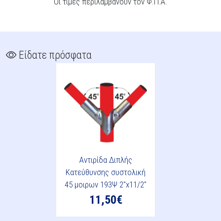
Οι τιμές περιλαμβάνουν τον Φ.Π.Α.
Είδατε πρόσφατα
Αντιρίδα Διπλής
Κατεύθυνσης συστολική
45 μοιρων 193Ψ 2"x11/2"
11,50€