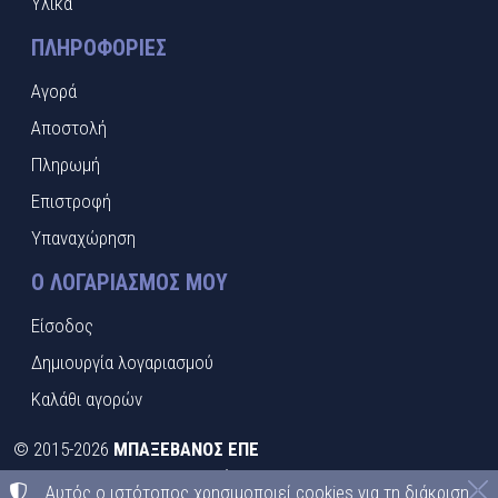
Υλικά
ΠΛΗΡΟΦΟΡΊΕΣ
Αγορά
Αποστολή
Πληρωμή
Επιστροφή
Υπαναχώρηση
Ο ΛΟΓΑΡΙΑΣΜΌΣ ΜΟΥ
Είσοδος
Δημιουργία λογαριασμού
Καλάθι αγορών
©
2015-2026
ΜΠΑΞΕΒΑΝΟΣ ΕΠΕ
ΑΦΜ:
EL095413492
• Αριθμός ΓΕΜΗ:
021397526000
Αυτός ο ιστότοπος χρησιμοποιεί cookies για τη διάκριση