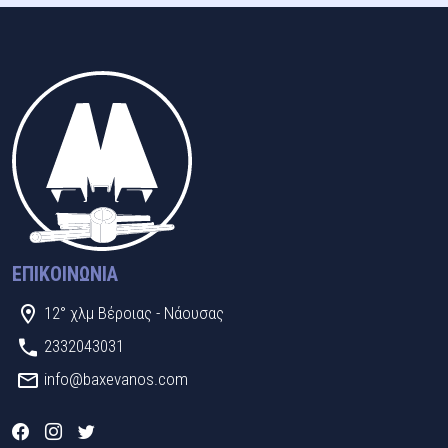
ΕΠΙΚΟΙΝΩΝΊΑ
12° χλμ Βέροιας - Νάουσας
2332043031
info@baxevanos.com