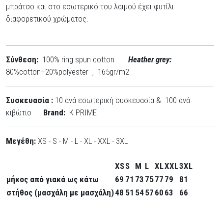
μπράτσο και στο εσωτερικό του λαιμού έχει φυτίλι
διαφορετικού χρώματος.
Σύνθεση:
100% ring spun cotton
Heather grey:
80%cotton+20%polyester , 165gr/m2
Συσκευασία :
10 ανά εσωτερική συσκευασία & 100 ανά
κιβώτιο
Brand:
K PRIME
Μεγέθη:
XS - S - M - L - XL - XXL - 3XL
XS
S
M
L
XL
XXL
3XL
μήκος από γιακά ως κάτω
69
71
73
75
77
79
81
στήθος (μασχάλη με μασχάλη)
48
51
54
57
60
63
66