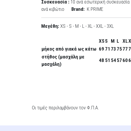
Συσκευασία :
10 ανά εσωτερική συσκευασία
ανά κιβώτιο
Brand:
K PRIME
Μεγέθη:
XS - S - M - L - XL - XXL - 3XL
XS
S
M
L
XL
μήκος από γιακά ως κάτω
69
71
73
75
77
7
στήθος (μασχάλη με
48
51
54
57
60
6
μασχάλη)
Οι τιμές περιλαμβάνουν τον Φ.Π.Α.