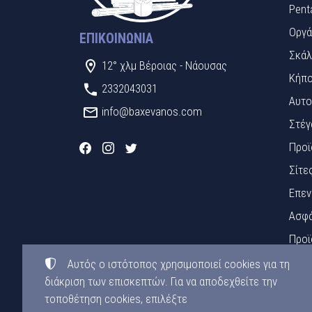
Pent
Οργά
ΕΠΙΚΟΙΝΩΝΊΑ
Σκάλ
12° χλμ Βέροιας - Νάουσας
Κήπο
2332043031
Αυτο
info@baxevanos.com
Στέγ
Προϊ
Σίτε
Επεν
Ασφά
Προϊ
Πινα
Αυτός ο ιστότοπος χρησιμοποιεί cookies για τη
διάκριση των επισκεπτών. Για να αποδεχθείτε την
Υλικ
τοποθέτηση cookies, επιλέξτε