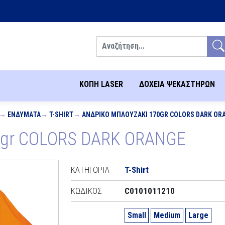
Αναζήτηση
ΚΟΠΗ LASER
ΔΟΧΕΙΑ ΨΕΚΑΣΤΗΡΩΝ
ΕΝΔΎΜΑΤΑ
T-SHIRT
ΑΝΔΡΙΚΌ ΜΠΛΟΥΖΆΚΙ 170GR COLORS DARK OR
70gr COLORS DARK ORANGE
ΚΑΤΗΓΟΡΊΑ
T-Shirt
ΚΩΔΙΚΌΣ
C0101011210
Small
Medium
Large