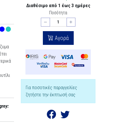
Διαθέσιμο από 1 έως 3 ημέρες
Ποσότητα
Αγορά
νζυμα
έτει
τερικά
υτίλι
Για ποσοτικές παραγγελίες
ζητήστε την έκπτωσή σας
grey: