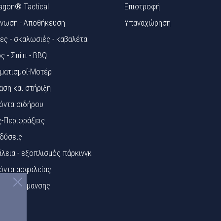
agon® Tactical
Επιστροφή
νωση - Αποθήκευση
Υπαναχώρηση
ες - σκαλωσιές - καβαλέτα
ς - Σπίτι - BBQ
ματισμοί-Μοτέρ
αση και στήριξη
όντα σιδήρου
ς-Περιφράξεις
δύσεις
λεια - εξοπλισμός πάρκινγκ
όντα ασφαλείας
κίδες Σήμανσης
ά