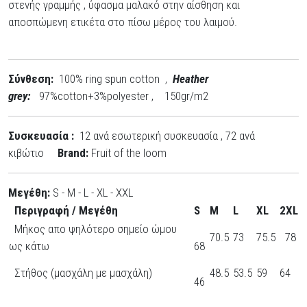
στενής γραμμής , ύφασμα μαλακό στην αίσθηση και
αποσπώμενη ετικέτα στο πίσω μέρος του λαιμού.
Σύνθεση:
100% ring spun cotton ,
Heather
grey:
97%cotton+3%polyester , 150gr/m2
Συσκευασία :
12 ανά εσωτερική συσκευασία , 72 ανά
κιβώτιο
Brand:
Fruit of the loom
Μεγέθη:
S - M - L - XL - XXL
Περιγραφή / Μεγέθη
S
M
L
XL
2XL
Μήκος απο ψηλότερο σημείο ώμου
70.5
73
75.5
78
ως κάτω
68
Στήθος (μασχάλη με μασχάλη)
48.5
53.5
59
64
46