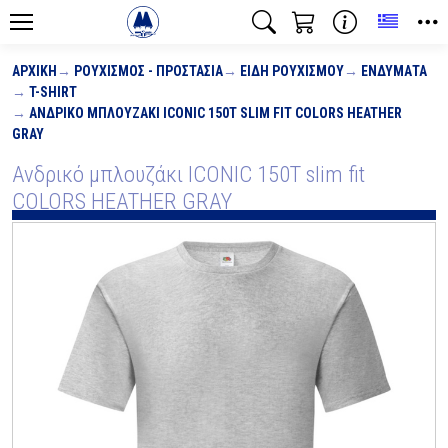
Toggle
ΑΡΧΙΚΉ
ΡΟΥΧΙΣΜΌΣ - ΠΡΟΣΤΑΣΊΑ
ΕΊΔΗ ΡΟΥΧΙΣΜΟΎ
ΕΝΔΎΜΑΤΑ
T-SHIRT
ΑΝΔΡΙΚΌ ΜΠΛΟΥΖΆΚΙ ICONIC 150T SLIM FIT COLORS HEATHER
GRAY
Ανδρικό μπλουζάκι ICONIC 150T slim fit
COLORS HEATHER GRAY